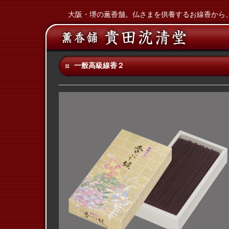
大阪・堺の薫香舗。仏さまを供養するお線香から
一般高級線香２